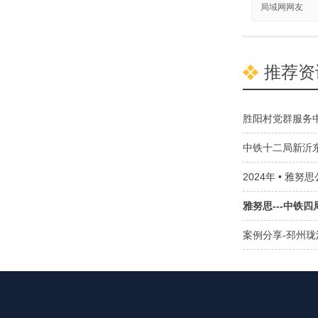
局域网网友
推荐资
胜阳村党群服务
中铁十二局新沂
2024年 • 雅
雅努思---中铁
案例分享-邳州