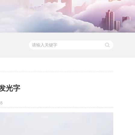
发光字
55